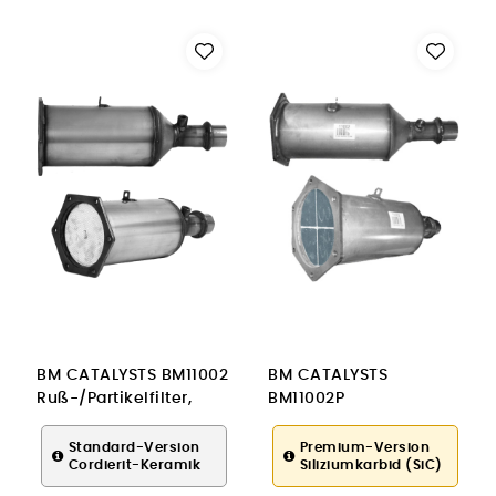
BM CATALYSTS BM11002
BM CATALYSTS
Ruß-/Partikelfilter,
BM11002P
Abgasanlage für
Ruß-/Partikelfilter,
PEUGEOT
Abgasanlage für
Standard-Version
Premium-Version
Cordierit-Keramik
Siliziumkarbid (SiC)
PEUGEOT