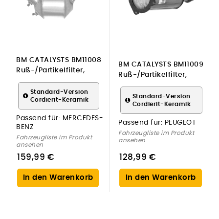
BM CATALYSTS BM11008
BM CATALYSTS BM11009
Ruß-/Partikelfilter,
Ruß-/Partikelfilter,
Abgasanlage für
Abgasanlage für
MERCEDES-BENZ
Standard-Version
PEUGEOT
Standard-Version
Cordierit-Keramik
Cordierit-Keramik
Passend für:
MERCEDES-
Passend für:
PEUGEOT
BENZ
Fahrzeugliste im Produkt
Fahrzeugliste im Produkt
ansehen
ansehen
159,99 €
128,99 €
In den Warenkorb
In den Warenkorb