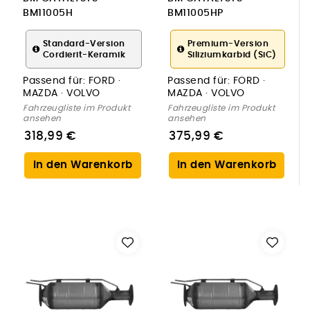
BM11005H
BM11005HP
Ruß-/Partikelfilter,
Ruß-/Partikelfilter,
Abgasanlage
Abgasanlage
Standard-Version
Premium-Version
Cordierit-Keramik
Siliziumkarbid (SiC)
Passend für:
FORD ·
Passend für:
FORD ·
MAZDA · VOLVO
MAZDA · VOLVO
Fahrzeugliste im Produkt
Fahrzeugliste im Produkt
ansehen
ansehen
318,99 €
375,99 €
In den Warenkorb
In den Warenkorb