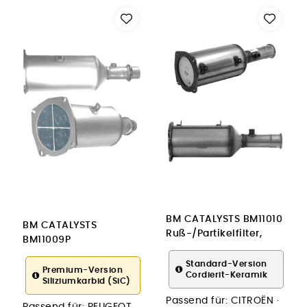
BM CATALYSTS BM11010
BM CATALYSTS
Ruß-/Partikelfilter,
BM11009P
Abgasanlage
Ruß-/Partikelfilter,
Standard-Version
Abgasanlage für
Premium-Version
Cordierit-Keramik
Siliziumkarbid (SiC)
PEUGEOT
Passend für:
CITROËN ·
Passend für:
PEUGEOT