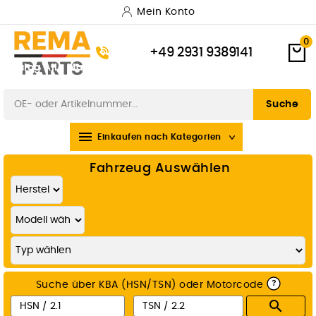
Mein Konto
0
+49 2931 9389141
Katalog
Alle Marken
Versand & Lieferung
Zahlungsarten
Widerrufsbelehrung
Suche

Einkaufen nach Kategorien
Fahrzeug Auswählen
?
Suche über KBA (HSN/TSN) oder Motorcode
