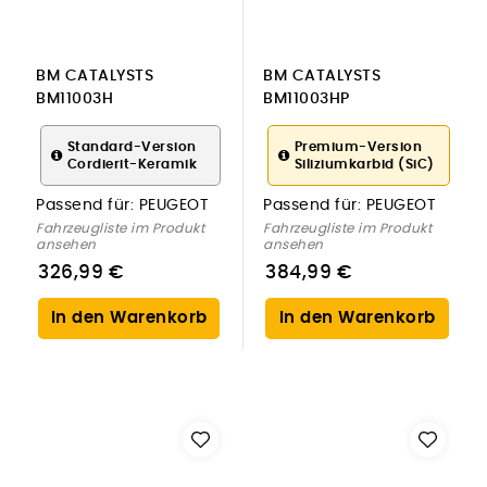
BM CATALYSTS
BM CATALYSTS
BM11003H
BM11003HP
Ruß-/Partikelfilter,
Ruß-/Partikelfilter,
Abgasanlage für
Abgasanlage für
Standard-Version
Premium-Version
Cordierit-Keramik
Siliziumkarbid (SiC)
PEUGEOT
PEUGEOT
Passend für:
PEUGEOT
Passend für:
PEUGEOT
Fahrzeugliste im Produkt
Fahrzeugliste im Produkt
ansehen
ansehen
326,99 €
384,99 €
In den Warenkorb
In den Warenkorb