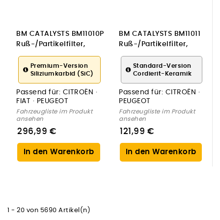
BM CATALYSTS BM11010P
BM CATALYSTS BM11011
Ruß-/Partikelfilter,
Ruß-/Partikelfilter,
Abgasanlage
Abgasanlage
Premium-Version
Standard-Version
Siliziumkarbid (SiC)
Cordierit-Keramik
Passend für:
CITROËN ·
Passend für:
CITROËN ·
FIAT · PEUGEOT
PEUGEOT
Fahrzeugliste im Produkt
Fahrzeugliste im Produkt
ansehen
ansehen
296,99 €
121,99 €
In den Warenkorb
In den Warenkorb
1 - 20 von 5690 Artikel(n)