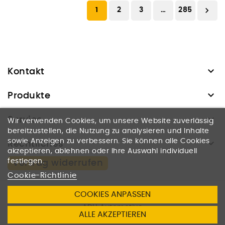

1
2
3
…
285

Kontakt

Produkte

Service
Wir verwenden Cookies, um unsere Website zuverlässig
bereitzustellen, die Nutzung zu analysieren und Inhalte

sowie Anzeigen zu verbessern. Sie können alle Cookies
Rechtliches
akzeptieren, ablehnen oder Ihre Auswahl individuell
festlegen.
Vertrag widerrufen
Cookie-Richtlinie
COOKIES ANPASSEN
© 2026
ADH Automotive
ALLE AKZEPTIEREN
Dienstleistungen u. Handel UG