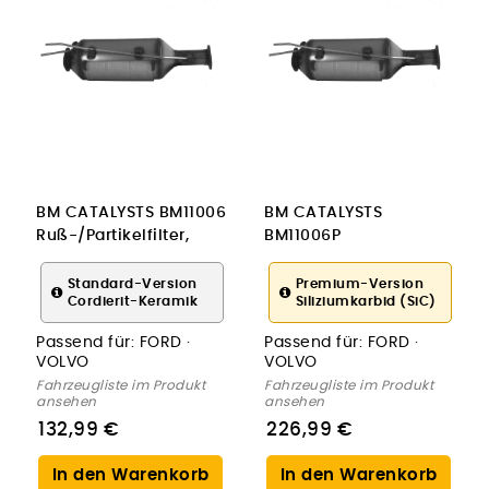
BM CATALYSTS BM11006
BM CATALYSTS
Ruß-/Partikelfilter,
BM11006P
Abgasanlage
Ruß-/Partikelfilter,
Abgasanlage
Standard-Version
Premium-Version
Cordierit-Keramik
Siliziumkarbid (SiC)
Passend für:
FORD ·
Passend für:
FORD ·
VOLVO
VOLVO
Fahrzeugliste im Produkt
Fahrzeugliste im Produkt
ansehen
ansehen
132,99 €
226,99 €
In den Warenkorb
In den Warenkorb