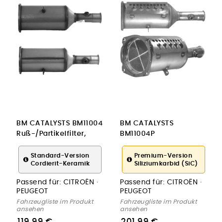
BM CATALYSTS BM11004
BM CATALYSTS
Ruß-/Partikelfilter,
BM11004P
Abgasanlage
Ruß-/Partikelfilter,
Abgasanlage
Standard-Version
Premium-Version
Cordierit-Keramik
Siliziumkarbid (SiC)
Passend für:
CITROËN ·
Passend für:
CITROËN ·
PEUGEOT
PEUGEOT
Fahrzeugliste im Produkt
Fahrzeugliste im Produkt
ansehen
ansehen
119,99 €
201,99 €