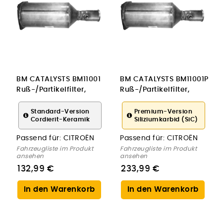
BM CATALYSTS BM11001
BM CATALYSTS BM11001P
Ruß-/Partikelfilter,
Ruß-/Partikelfilter,
Abgasanlage für
Abgasanlage für
CITROËN
CITROËN
Standard-Version
Premium-Version
Cordierit-Keramik
Siliziumkarbid (SiC)
Passend für:
CITROËN
Passend für:
CITROËN
Fahrzeugliste im Produkt
Fahrzeugliste im Produkt
ansehen
ansehen
132,99 €
233,99 €
In den Warenkorb
In den Warenkorb