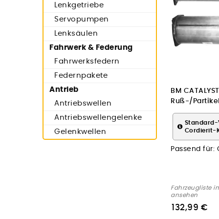
Lenkgetriebe
Servopumpen
Lenksäulen
Fahrwerk & Federung
Fahrwerksfedern
Federnpakete
Antrieb
BM CATALYST
Ruß-/Partikelf
Antriebswellen
Abgasanlage
Antriebswellengelenke
Standard-
Cordierit-
Gelenkwellen
Passend für:
Fahrzeugliste i
ansehen
132,99 €