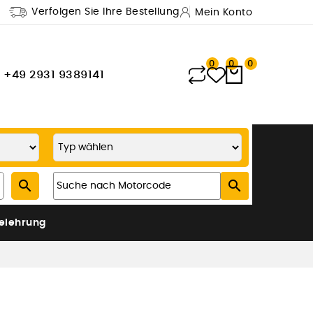
Verfolgen Sie Ihre Bestellung
Mein Konto
0
0
0
+49 2931 9389141


elehrung