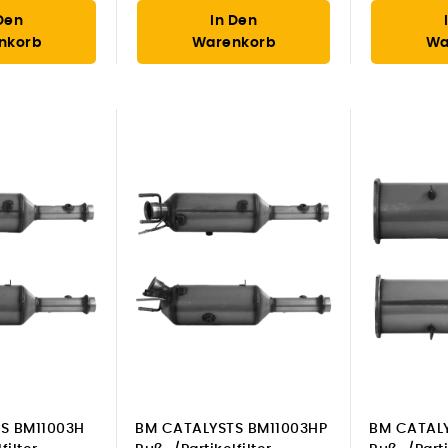
Den
In Den
nkorb
Warenkorb
Wa
S BM11003H
BM CATALYSTS BM11003HP
BM CATALY