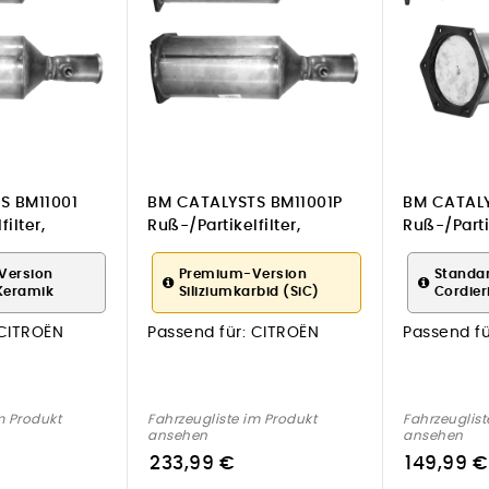
S BM11001
BM CATALYSTS BM11001P
BM CATALY
ilter,
Ruß-/Partikelfilter,
Ruß-/Partik
 für CITROËN
Abgasanlage für CITROËN
Abgasanla
Version
Premium-Version
Standa
Keramik
Siliziumkarbid (SiC)
Cordier
CITROËN
Passend für:
CITROËN
Passend fü
m Produkt
Fahrzeugliste im Produkt
Fahrzeuglist
ansehen
ansehen
233,99 €
149,99 €