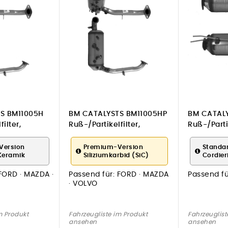
S BM11005H
BM CATALYSTS BM11005HP
BM CATALY
ilter,
Ruß-/Partikelfilter,
Ruß-/Partik
Abgasanlage
Abgasanl
Version
Premium-Version
Standa
Keramik
Siliziumkarbid (SiC)
Cordier
FORD · MAZDA ·
Passend für:
FORD · MAZDA
Passend fü
· VOLVO
m Produkt
Fahrzeugliste im Produkt
Fahrzeuglist
ansehen
ansehen