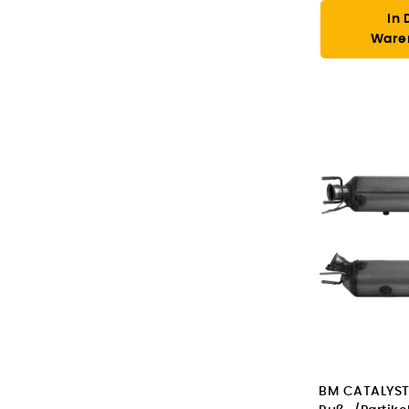
In 
Ware
BM CATALYST