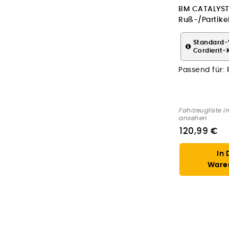
BM CATALYST
Ruß-/Partikelf
Abgasanlage
Standard-
Cordierit-
Passend für:
Fahrzeugliste i
ansehen
120,99 €
In 
Ware