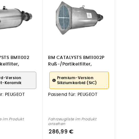
STS BM11002
BM CATALYSTS BM11002P
elfilter,
Ruß-/Partikelfilter,
ge für PEUGEOT
Abgasanlage für PEUGEOT
rd-Version
Premium-Version
it-Keramik
Siliziumkarbid (SiC)
r:
PEUGEOT
Passend für:
PEUGEOT
e im Produkt
Fahrzeugliste im Produkt
ansehen
286,99 €