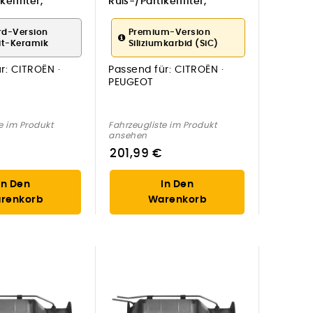
elfilter,
Ruß-/Partikelfilter,
age
Abgasanlage
rd-Version
Premium-Version
it-Keramik
Siliziumkarbid (SiC)
r:
CITROËN ·
Passend für:
CITROËN ·
PEUGEOT
e im Produkt
Fahrzeugliste im Produkt
ansehen
201,99 €
In Den
In Den
renkorb
Warenkorb