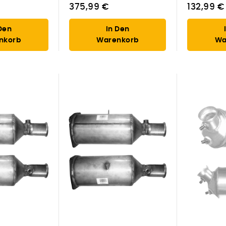
375,99 €
132,99 €
Den
In Den
nkorb
Warenkorb
Wa