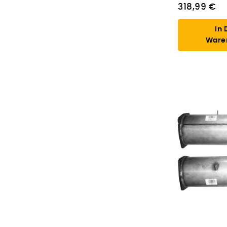
318,99 €
In 
Ware