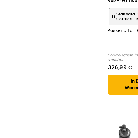
Ruß-/Partikelf
Abgasanlage
Standard-
Cordierit-
Passend für:
Fahrzeugliste i
ansehen
326,99 €
In 
Ware