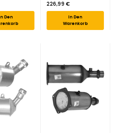
226,99 €
In Den
In Den
renkorb
Warenkorb