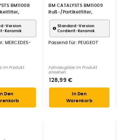
STS BM11008
BM CATALYSTS BM11009
elfilter,
Ruß-/Partikelfilter,
ge für
Abgasanlage für PEUGEOT
-BENZ
rd-Version
Standard-Version
it-Keramik
Cordierit-Keramik
r:
MERCEDES-
Passend für:
PEUGEOT
e im Produkt
Fahrzeugliste im Produkt
ansehen
128,99 €
In Den
In Den
renkorb
Warenkorb