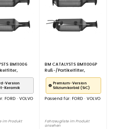
STS BM11006
BM CATALYSTS BM11006P
elfilter,
Ruß-/Partikelfilter,
age
Abgasanlage
rd-Version
Premium-Version
it-Keramik
Siliziumkarbid (SiC)
r:
FORD · VOLVO
Passend für:
FORD · VOLVO
e im Produkt
Fahrzeugliste im Produkt
ansehen