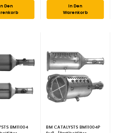
In Den
In Den
renkorb
Warenkorb
STS BM11004
BM CATALYSTS BM11004P