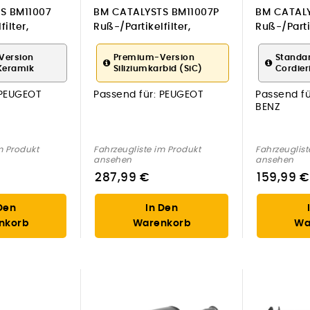
S BM11007
BM CATALYSTS BM11007P
BM CATALY
ilter,
Ruß-/Partikelfilter,
Ruß-/Partik
 für PEUGEOT
Abgasanlage für PEUGEOT
Abgasanla
MERCEDES
Version
Premium-Version
Standa
Keramik
Siliziumkarbid (SiC)
Cordier
PEUGEOT
Passend für:
PEUGEOT
Passend fü
BENZ
m Produkt
Fahrzeugliste im Produkt
Fahrzeuglist
ansehen
ansehen
287,99 €
159,99 €
Den
In Den
nkorb
Warenkorb
Wa