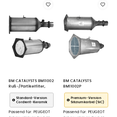
BM CATALYSTS BM11002
BM CATALYSTS
Ruß-/Partikelfilter,
BM11002P
Abgasanlage für
Ruß-/Partikelfilter,
PEUGEOT
Abgasanlage für
Standard-Version
Premium-Version
Cordierit-Keramik
Siliziumkarbid (SiC)
PEUGEOT
Passend für:
PEUGEOT
Passend für:
PEUGEOT