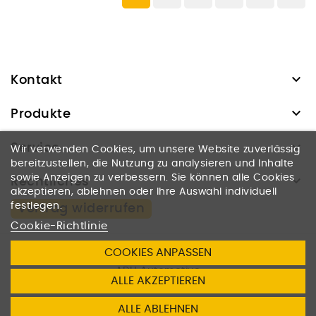

Kontakt

Produkte

Service
Wir verwenden Cookies, um unsere Website zuverlässig
bereitzustellen, die Nutzung zu analysieren und Inhalte

sowie Anzeigen zu verbessern. Sie können alle Cookies
Rechtliches
akzeptieren, ablehnen oder Ihre Auswahl individuell
festlegen.
Vertrag widerrufen
Cookie-Richtlinie
COOKIES ANPASSEN
© 2026
ADH Automotive
ALLE AKZEPTIEREN
Dienstleistungen u. Handel UG
ALLE ABLEHNEN