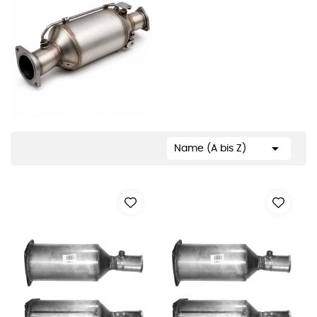

Name (A bis Z)