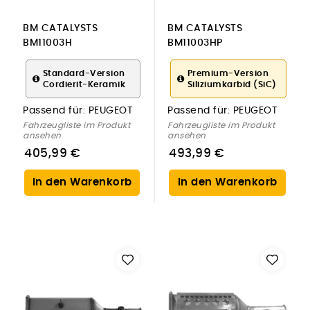
BM CATALYSTS
BM CATALYSTS
BM11003H
BM11003HP
Ruß-/Partikelfilter,
Ruß-/Partikelfilter,
Abgasanlage für
Abgasanlage für
Standard-Version
Premium-Version
Cordierit-Keramik
Siliziumkarbid (SiC)
PEUGEOT
PEUGEOT
Passend für:
PEUGEOT
Passend für:
PEUGEOT
Fahrzeugliste im Produkt
Fahrzeugliste im Produkt
ansehen
ansehen
405,99 €
493,99 €
In den Warenkorb
In den Warenkorb