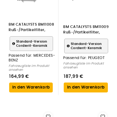
BM CATALYSTS BM11008
BM CATALYSTS BM11009
Ruß-/Partikelfilter,
Ruß-/Partikelfilter,
Abgasanlage für
Abgasanlage für
MERCEDES-BENZ
Standard-Version
PEUGEOT
Standard-Version
Cordierit-Keramik
Cordierit-Keramik
Passend für:
MERCEDES-
Passend für:
PEUGEOT
BENZ
Fahrzeugliste im Produkt
Fahrzeugliste im Produkt
ansehen
ansehen
164,99 €
187,99 €
In den Warenkorb
In den Warenkorb