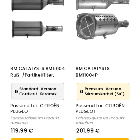
BM CATALYSTS BM11004
BM CATALYSTS
Ruß-/Partikelfilter,
BM11004P
Abgasanlage
Ruß-/Partikelfilter,
Abgasanlage
Standard-Version
Premium-Version
Cordierit-Keramik
Siliziumkarbid (SiC)
Passend für:
CITROËN ·
Passend für:
CITROËN ·
PEUGEOT
PEUGEOT
Fahrzeugliste im Produkt
Fahrzeugliste im Produkt
ansehen
ansehen
119,99 €
201,99 €