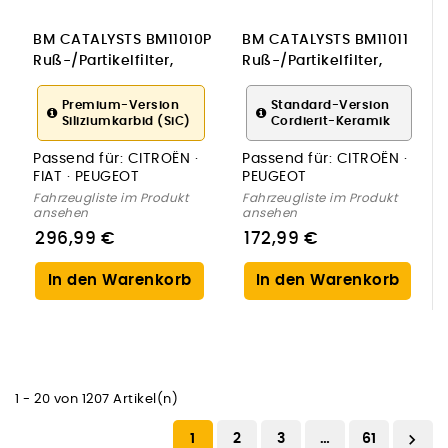
BM CATALYSTS BM11010P
BM CATALYSTS BM11011
Ruß-/Partikelfilter,
Ruß-/Partikelfilter,
Abgasanlage
Abgasanlage
Premium-Version
Standard-Version
Siliziumkarbid (SiC)
Cordierit-Keramik
Passend für:
CITROËN ·
Passend für:
CITROËN ·
FIAT · PEUGEOT
PEUGEOT
Fahrzeugliste im Produkt
Fahrzeugliste im Produkt
ansehen
ansehen
296,99 €
172,99 €
In den Warenkorb
In den Warenkorb
1 - 20 von 1207 Artikel(n)

1
2
3
…
61