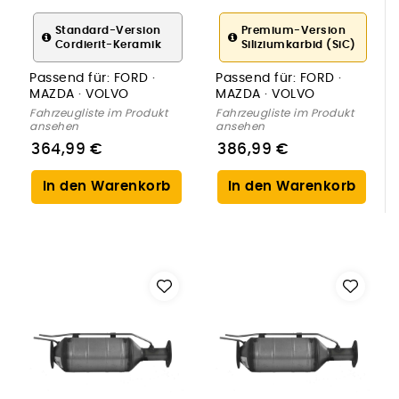
Ruß-/Partikelfilter,
Ruß-/Partikelfilter,
Abgasanlage
Abgasanlage
Standard-Version
Premium-Version
Cordierit-Keramik
Siliziumkarbid (SiC)
Passend für:
FORD ·
Passend für:
FORD ·
MAZDA · VOLVO
MAZDA · VOLVO
Fahrzeugliste im Produkt
Fahrzeugliste im Produkt
ansehen
ansehen
364,99 €
386,99 €
In den Warenkorb
In den Warenkorb