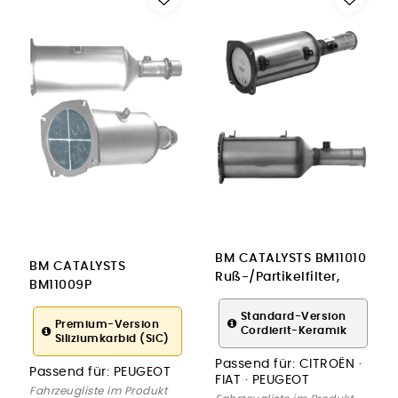
BM CATALYSTS BM11010
BM CATALYSTS
Ruß-/Partikelfilter,
BM11009P
Abgasanlage
Ruß-/Partikelfilter,
Standard-Version
Abgasanlage für
Premium-Version
Cordierit-Keramik
Siliziumkarbid (SiC)
PEUGEOT
Passend für:
CITROËN ·
Passend für:
PEUGEOT
FIAT · PEUGEOT
Fahrzeugliste im Produkt