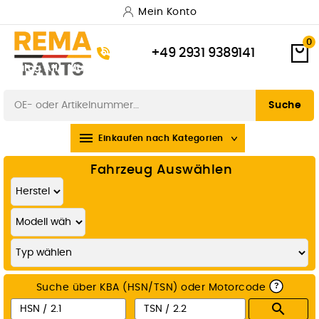
Mein Konto
0
+49 2931 9389141
Katalog
Alle Marken
Versand & Lieferung
Zahlungsarten
Widerrufsbelehrung
Suche

Einkaufen nach Kategorien
Fahrzeug Auswählen
?
Suche über KBA (HSN/TSN) oder Motorcode
