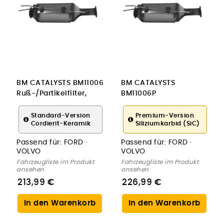
BM CATALYSTS BM11006
BM CATALYSTS
Ruß-/Partikelfilter,
BM11006P
Abgasanlage
Ruß-/Partikelfilter,
Abgasanlage
Standard-Version
Premium-Version
Cordierit-Keramik
Siliziumkarbid (SiC)
Passend für:
FORD ·
Passend für:
FORD ·
VOLVO
VOLVO
Fahrzeugliste im Produkt
Fahrzeugliste im Produkt
ansehen
ansehen
213,99 €
226,99 €
In den Warenkorb
In den Warenkorb