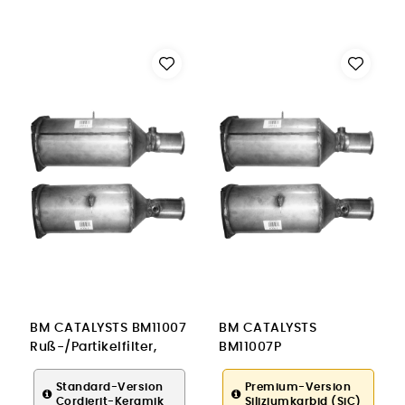
BM CATALYSTS BM11007
BM CATALYSTS
Ruß-/Partikelfilter,
BM11007P
Abgasanlage für
Ruß-/Partikelfilter,
PEUGEOT
Abgasanlage für
Standard-Version
Premium-Version
Cordierit-Keramik
Siliziumkarbid (SiC)
PEUGEOT