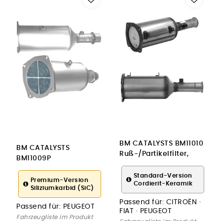
BM CATALYSTS BM11010
BM CATALYSTS
Ruß-/Partikelfilter,
BM11009P
Abgasanlage
Ruß-/Partikelfilter,
Standard-Version
Abgasanlage für
Premium-Version
Cordierit-Keramik
Siliziumkarbid (SiC)
PEUGEOT
Passend für:
CITROËN ·
Passend für:
PEUGEOT
FIAT · PEUGEOT
Fahrzeugliste im Produkt