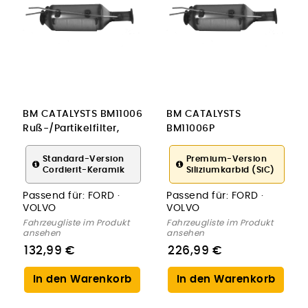
BM CATALYSTS BM11006
BM CATALYSTS
Ruß-/Partikelfilter,
BM11006P
Abgasanlage
Ruß-/Partikelfilter,
Abgasanlage
Standard-Version
Premium-Version
Cordierit-Keramik
Siliziumkarbid (SiC)
Passend für:
FORD ·
Passend für:
FORD ·
VOLVO
VOLVO
Fahrzeugliste im Produkt
Fahrzeugliste im Produkt
ansehen
ansehen
132,99 €
226,99 €
In den Warenkorb
In den Warenkorb