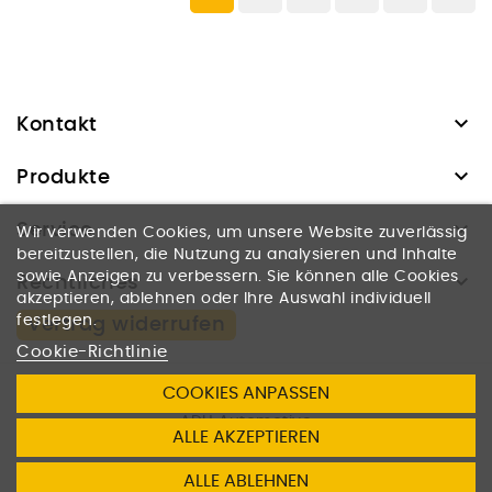

Kontakt

Produkte

Service
Wir verwenden Cookies, um unsere Website zuverlässig
bereitzustellen, die Nutzung zu analysieren und Inhalte

sowie Anzeigen zu verbessern. Sie können alle Cookies
Rechtliches
akzeptieren, ablehnen oder Ihre Auswahl individuell
festlegen.
Vertrag widerrufen
Cookie-Richtlinie
COOKIES ANPASSEN
© 2026
ADH Automotive
ALLE AKZEPTIEREN
Dienstleistungen u. Handel UG
ALLE ABLEHNEN