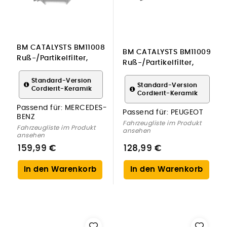
BM CATALYSTS BM11008
BM CATALYSTS BM11009
Ruß-/Partikelfilter,
Ruß-/Partikelfilter,
Abgasanlage für
Abgasanlage für
MERCEDES-BENZ
Standard-Version
PEUGEOT
Standard-Version
Cordierit-Keramik
Cordierit-Keramik
Passend für:
MERCEDES-
Passend für:
PEUGEOT
BENZ
Fahrzeugliste im Produkt
Fahrzeugliste im Produkt
ansehen
ansehen
159,99 €
128,99 €
In den Warenkorb
In den Warenkorb