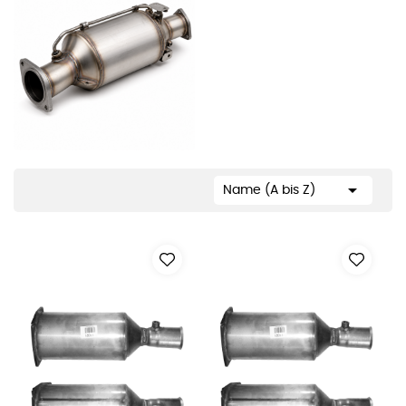

Name (A bis Z)