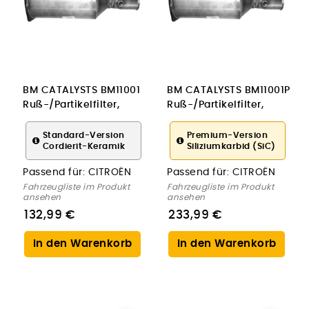
BM CATALYSTS BM11001
BM CATALYSTS BM11001P
Ruß-/Partikelfilter,
Ruß-/Partikelfilter,
Abgasanlage für
Abgasanlage für
CITROËN
CITROËN
Standard-Version
Premium-Version
Cordierit-Keramik
Siliziumkarbid (SiC)
Passend für:
CITROËN
Passend für:
CITROËN
Fahrzeugliste im Produkt
Fahrzeugliste im Produkt
ansehen
ansehen
132,99 €
233,99 €
In den Warenkorb
In den Warenkorb