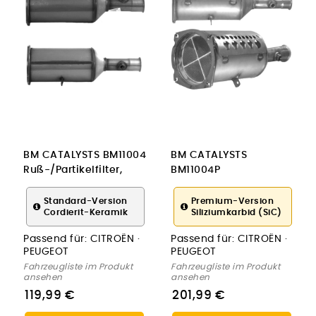
BM CATALYSTS BM11004
BM CATALYSTS
Ruß-/Partikelfilter,
BM11004P
Abgasanlage
Ruß-/Partikelfilter,
Abgasanlage
Standard-Version
Premium-Version
Cordierit-Keramik
Siliziumkarbid (SiC)
Passend für:
CITROËN ·
Passend für:
CITROËN ·
PEUGEOT
PEUGEOT
Fahrzeugliste im Produkt
Fahrzeugliste im Produkt
ansehen
ansehen
119,99 €
201,99 €