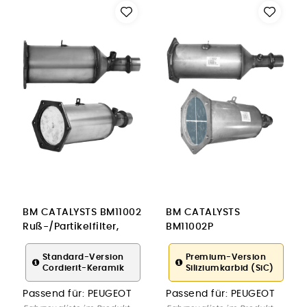
BM CATALYSTS BM11002
BM CATALYSTS
Ruß-/Partikelfilter,
BM11002P
Abgasanlage für
Ruß-/Partikelfilter,
PEUGEOT
Abgasanlage für
Standard-Version
Premium-Version
Cordierit-Keramik
Siliziumkarbid (SiC)
PEUGEOT
Passend für:
PEUGEOT
Passend für:
PEUGEOT