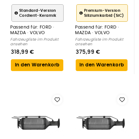
Ruß-/Partikelfilter,
Ruß-/Partikelfilter,
Abgasanlage
Abgasanlage
Standard-Version
Premium-Version
Cordierit-Keramik
Siliziumkarbid (SiC)
Passend für:
FORD ·
Passend für:
FORD ·
MAZDA · VOLVO
MAZDA · VOLVO
Fahrzeugliste im Produkt
Fahrzeugliste im Produkt
ansehen
ansehen
318,99 €
375,99 €
In den Warenkorb
In den Warenkorb