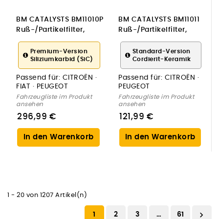
BM CATALYSTS BM11010P
BM CATALYSTS BM11011
Ruß-/Partikelfilter,
Ruß-/Partikelfilter,
Abgasanlage
Abgasanlage
Premium-Version
Standard-Version
Siliziumkarbid (SiC)
Cordierit-Keramik
Passend für:
CITROËN ·
Passend für:
CITROËN ·
FIAT · PEUGEOT
PEUGEOT
Fahrzeugliste im Produkt
Fahrzeugliste im Produkt
ansehen
ansehen
296,99 €
121,99 €
In den Warenkorb
In den Warenkorb
1 - 20 von 1207 Artikel(n)

1
2
3
…
61