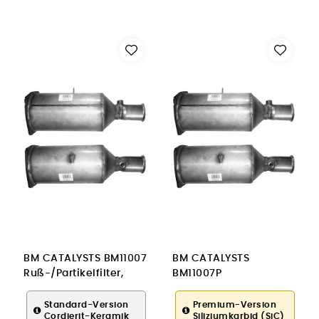
BM CATALYSTS BM11007
BM CATALYSTS
Ruß-/Partikelfilter,
BM11007P
Abgasanlage für
Ruß-/Partikelfilter,
PEUGEOT
Abgasanlage für
Standard-Version
Premium-Version
Cordierit-Keramik
Siliziumkarbid (SiC)
PEUGEOT