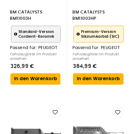
BM CATALYSTS
BM CATALYSTS
BM11003H
BM11003HP
Ruß-/Partikelfilter,
Ruß-/Partikelfilter,
Abgasanlage für
Abgasanlage für
Standard-Version
Premium-Version
Cordierit-Keramik
Siliziumkarbid (SiC)
PEUGEOT
PEUGEOT
Passend für:
PEUGEOT
Passend für:
PEUGEOT
Fahrzeugliste im Produkt
Fahrzeugliste im Produkt
ansehen
ansehen
326,99 €
384,99 €
In den Warenkorb
In den Warenkorb