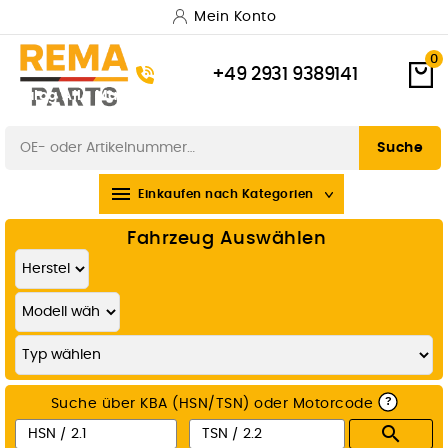
Mein Konto
0
+49 2931 9389141
Katalog
Alle Marken
Versand & Lieferung
Zahlungsarten
Widerrufsbelehrung
Suche

Einkaufen nach Kategorien
Fahrzeug Auswählen
?
Suche über KBA (HSN/TSN) oder Motorcode
