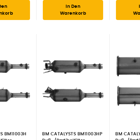
Den
In Den
nkorb
Warenkorb
Wa
S BM11003H
BM CATALYSTS BM11003HP
BM CATALY