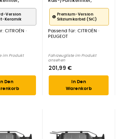
elfilter,
Ruß-/Partikelfilter,
age
Abgasanlage
rd-Version
Premium-Version
it-Keramik
Siliziumkarbid (SiC)
r:
CITROËN ·
Passend für:
CITROËN ·
PEUGEOT
e im Produkt
Fahrzeugliste im Produkt
ansehen
201,99 €
In Den
In Den
renkorb
Warenkorb