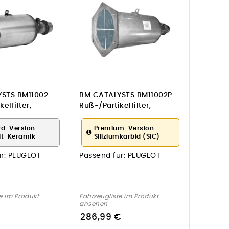
STS BM11002
BM CATALYSTS BM11002P
elfilter,
Ruß-/Partikelfilter,
ge für PEUGEOT
Abgasanlage für PEUGEOT
rd-Version
Premium-Version
it-Keramik
Siliziumkarbid (SiC)
r:
PEUGEOT
Passend für:
PEUGEOT
e im Produkt
Fahrzeugliste im Produkt
ansehen
286,99 €