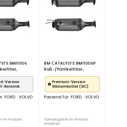
STS BM11006
BM CATALYSTS BM11006P
elfilter,
Ruß-/Partikelfilter,
age
Abgasanlage
rd-Version
Premium-Version
it-Keramik
Siliziumkarbid (SiC)
r:
FORD · VOLVO
Passend für:
FORD · VOLVO
e im Produkt
Fahrzeugliste im Produkt
ansehen