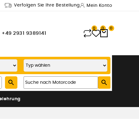
Verfolgen Sie Ihre Bestellung
Mein Konto
0
0
0
+49 2931 9389141


elehrung