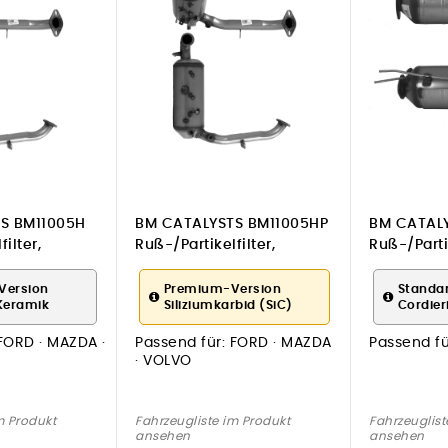
S BM11005H
BM CATALYSTS BM11005HP
BM CATALY
ilter,
Ruß-/Partikelfilter,
Ruß-/Partik
Abgasanlage
Abgasanl
Version
Premium-Version
Standa
Keramik
Siliziumkarbid (SiC)
Cordier
FORD · MAZDA ·
Passend für:
FORD · MAZDA
Passend fü
· VOLVO
m Produkt
Fahrzeugliste im Produkt
Fahrzeuglist
ansehen
ansehen