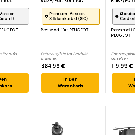
ilter,
Ruß-/Partikelfilter,
Ruß-/Partik
 für PEUGEOT
Abgasanlage für PEUGEOT
Abgasanl
Version
Premium-Version
Standa
Keramik
Siliziumkarbid (SiC)
Cordier
PEUGEOT
Passend für:
PEUGEOT
Passend fü
PEUGEOT
m Produkt
Fahrzeugliste im Produkt
Fahrzeuglist
ansehen
ansehen
384,99 €
119,99 €
Den
In Den
nkorb
Warenkorb
Wa