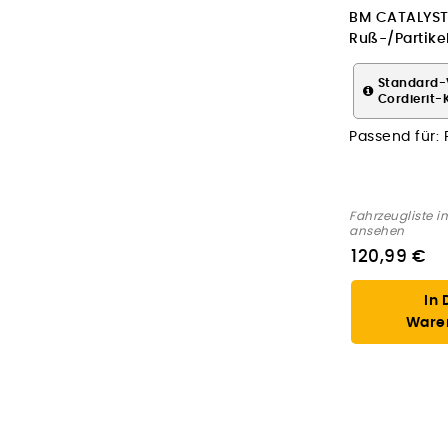
BM CATALYST
Ruß-/Partikelf
Abgasanlage
Standard-
Cordierit-
Passend für:
Fahrzeugliste i
ansehen
120,99 €
In 
Ware