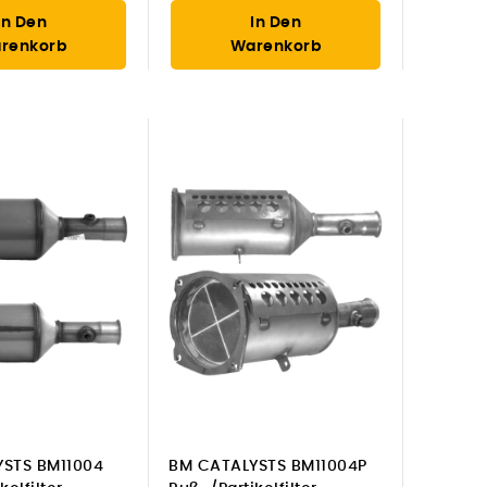
In Den
In Den
renkorb
Warenkorb
STS BM11004
BM CATALYSTS BM11004P