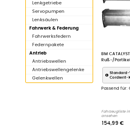
Lenkgetriebe
Servopumpen
Lenksäulen
Fahrwerk & Federung
Fahrwerksfedern
Federnpakete
Antrieb
BM CATALYST
Ruß-/Partikelf
Antriebswellen
Abgasanlage
Antriebswellengelenke
Standard-
Cordierit-
Gelenkwellen
Passend für:
Fahrzeugliste i
ansehen
154,99 €