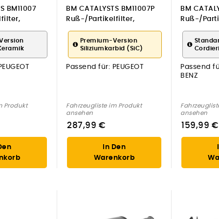
S BM11007
BM CATALYSTS BM11007P
BM CATALY
ilter,
Ruß-/Partikelfilter,
Ruß-/Partik
 für PEUGEOT
Abgasanlage für PEUGEOT
Abgasanla
MERCEDES
Version
Premium-Version
Standa
Keramik
Siliziumkarbid (SiC)
Cordier
PEUGEOT
Passend für:
PEUGEOT
Passend fü
BENZ
m Produkt
Fahrzeugliste im Produkt
Fahrzeuglist
ansehen
ansehen
287,99 €
159,99 €
Den
In Den
nkorb
Warenkorb
Wa