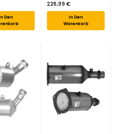
226,99 €
In Den
In Den
renkorb
Warenkorb