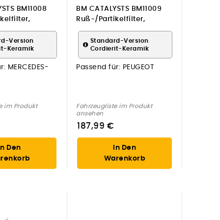
STS BM11008
BM CATALYSTS BM11009
elfilter,
Ruß-/Partikelfilter,
ge für
Abgasanlage für PEUGEOT
-BENZ
rd-Version
Standard-Version
it-Keramik
Cordierit-Keramik
r:
MERCEDES-
Passend für:
PEUGEOT
e im Produkt
Fahrzeugliste im Produkt
ansehen
187,99 €
In Den
In Den
renkorb
Warenkorb