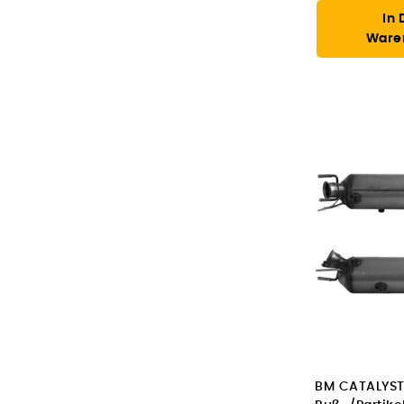
In 
Ware
BM CATALYST