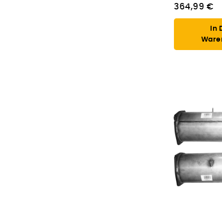
364,99 €
In 
Ware