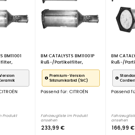
S BM11001
BM CATALYSTS BM11001P
BM CATALY
ilter,
Ruß-/Partikelfilter,
Ruß-/Partik
 für CITROËN
Abgasanlage für CITROËN
Abgasanla
Version
Premium-Version
Standa
Keramik
Siliziumkarbid (SiC)
Cordier
CITROËN
Passend für:
CITROËN
Passend fü
m Produkt
Fahrzeugliste im Produkt
Fahrzeuglist
ansehen
ansehen
233,99 €
166,99 €