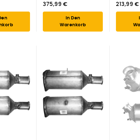
375,99 €
213,99 €
Den
In Den
nkorb
Warenkorb
Wa