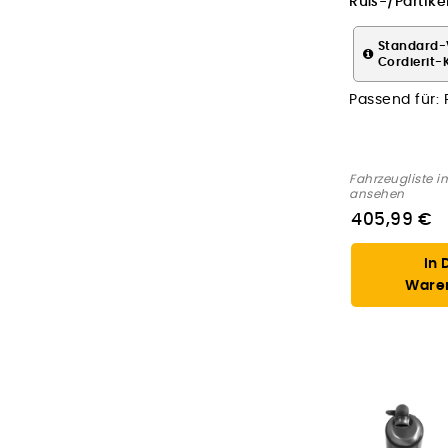
Ruß-/Partikelf
Abgasanlage
Standard-
Cordierit-
Passend für:
Fahrzeugliste i
ansehen
405,99 €
In 
Ware