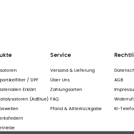
ukte
Service
Rechtl
ysatoren
Versand & Lieferung
Datensch
partikelfilter / DPF
Über Uns
AGB
terialien Erklärt
Zahlungsarten
Impress
atalysatoren (AdBlue)
FAQ
Widerruf
ebswellen
Pfand & Altteilrückgabe
KI-Telef
erksfedern
etriebe