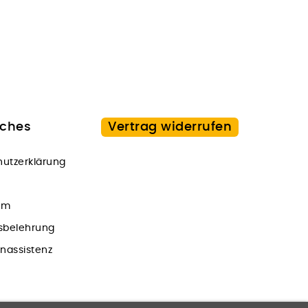
iches
Vertrag widerrufen
utzerklärung
um
sbelehrung
onassistenz