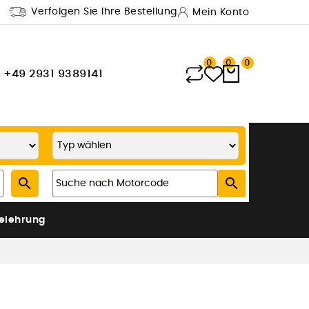
Verfolgen Sie Ihre Bestellung
Mein Konto
0
0
0
+49 2931 9389141


elehrung