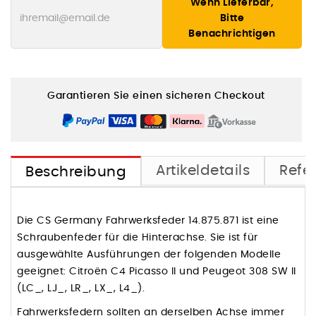
Wenn Lieferbar,
Bitte
Benachrichtigen
Garantieren Sie einen sicheren Checkout
Artikeldetails
Refe
Beschreibung
Die CS Germany Fahrwerksfeder 14.875.871 ist eine
Schraubenfeder für die Hinterachse. Sie ist für
ausgewählte Ausführungen der folgenden Modelle
geeignet: Citroën C4 Picasso II und Peugeot 308 SW II
(LC_, LJ_, LR_, LX_, L4_).
Fahrwerksfedern sollten an derselben Achse immer