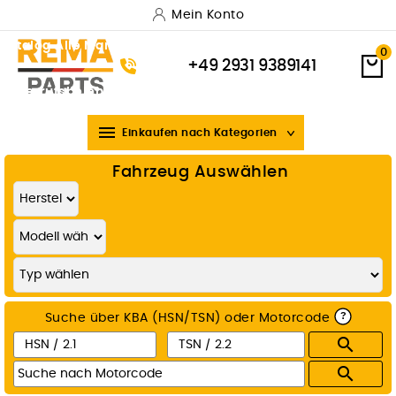
Mein Konto
Katalog
Alle Marken
Versand & Lieferung
Zahlungsarten
0
+49 2931 9389141
Widerrufsbelehrung
Über uns

Einkaufen nach Kategorien
Fahrzeug Auswählen
?
Suche über KBA (HSN/TSN) oder Motorcode

