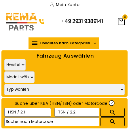
Mein Konto
Katalog
Alle Marken
Versand & Lieferung
Zahlungsarten
0
+49 2931 9389141
Widerrufsbelehrung
Über uns

Einkaufen nach Kategorien
Fahrzeug Auswählen
?
Suche über KBA (HSN/TSN) oder Motorcode

