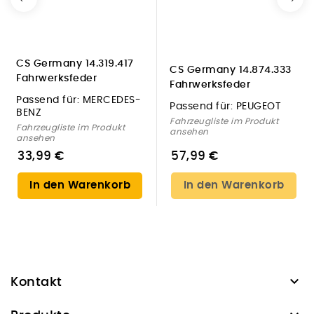
CS Germany 14.319.417
CS Germany 14.874.333
Fahrwerksfeder
Fahrwerksfeder
Hinterachse für
Hinterachse für PEUGEOT
Passend für:
MERCEDES-
Passend für:
PEUGEOT
MERCEDES-BENZ
BENZ
Fahrzeugliste im Produkt
Fahrzeugliste im Produkt
ansehen
ansehen
33,99 €
57,99 €
In den Warenkorb
In den Warenkorb

Kontakt