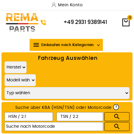
Mein Konto
Katalog
Alle Marken
Versand & Lieferung
Zahlungsarten
0
+49 2931 9389141
Widerrufsbelehrung
Über uns

Einkaufen nach Kategorien
Fahrzeug Auswählen
?
Suche über KBA (HSN/TSN) oder Motorcode

