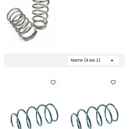

Name (A bis Z)