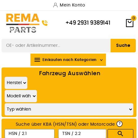
Mein Konto
0
+49 2931 9389141
Katalog
Alle Marken
Versand & Lieferung
Zahlungsarten
Widerrufsbelehrung
Suche

Einkaufen nach Kategorien
Fahrzeug Auswählen
?
Suche über KBA (HSN/TSN) oder Motorcode
