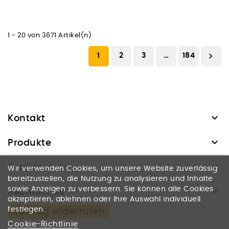
1 - 20 von 3671 Artikel(n)

1
2
3
…
184

Kontakt

Produkte

Service
Wir verwenden Cookies, um unsere Website zuverlässig
bereitzustellen, die Nutzung zu analysieren und Inhalte

sowie Anzeigen zu verbessern. Sie können alle Cookies
Rechtliches
akzeptieren, ablehnen oder Ihre Auswahl individuell
festlegen.
Vertrag widerrufen
Cookie-Richtlinie