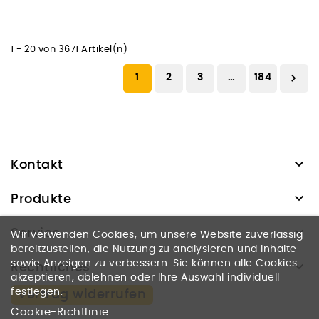
1 - 20 von 3671 Artikel(n)

1
2
3
…
184

Kontakt

Produkte

Service
Wir verwenden Cookies, um unsere Website zuverlässig
bereitzustellen, die Nutzung zu analysieren und Inhalte

sowie Anzeigen zu verbessern. Sie können alle Cookies
Rechtliches
akzeptieren, ablehnen oder Ihre Auswahl individuell
festlegen.
Vertrag widerrufen
Cookie-Richtlinie