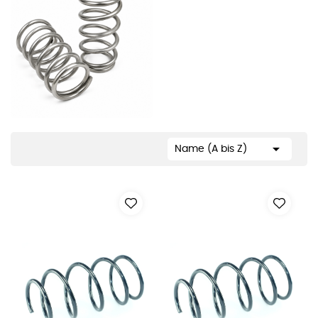

Name (A bis Z)