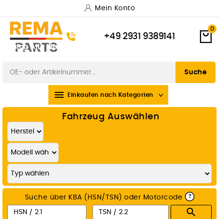
Mein Konto
0
+49 2931 9389141
Katalog
Alle Marken
Versand & Lieferung
Zahlungsarten
Widerrufsbelehrung
Suche

Einkaufen nach Kategorien
Fahrzeug Auswählen
?
Suche über KBA (HSN/TSN) oder Motorcode
