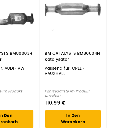
YSTS BM80003H
BM CATALYSTS BM80004H
r
Katalysator
r:
AUDI · VW
Passend für:
OPEL ·
VAUXHALL
e im Produkt
Fahrzeugliste im Produkt
ansehen
110,99 €
In Den
In Den
renkorb
Warenkorb