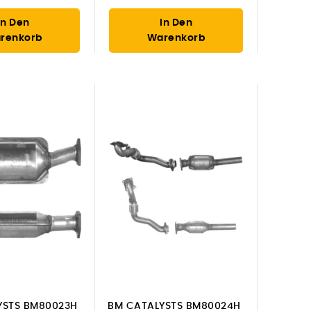
In Den
In Den
renkorb
Warenkorb
YSTS BM80023H
BM CATALYSTS BM80024H