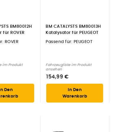
YSTS BM80012H
BM CATALYSTS BM80013H
r für ROVER
Katalysator für PEUGEOT
r:
ROVER
Passend für:
PEUGEOT
e im Produkt
Fahrzeugliste im Produkt
ansehen
154,99 €
In Den
In Den
renkorb
Warenkorb