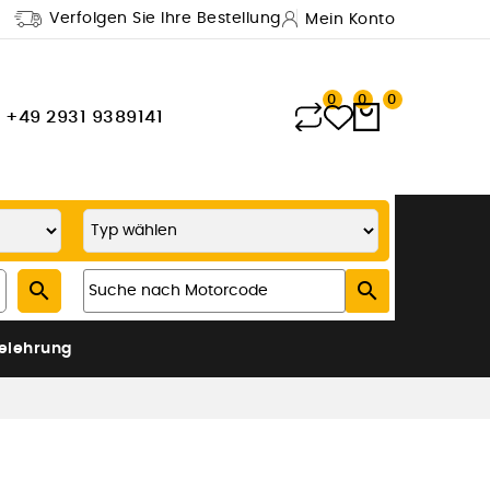
Verfolgen Sie Ihre Bestellung
Mein Konto
0
0
0
+49 2931 9389141


elehrung