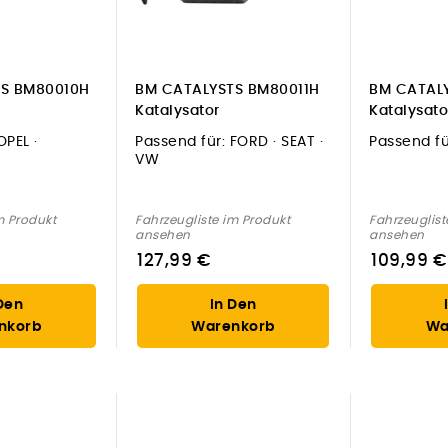
S BM80010H
BM CATALYSTS BM80011H
BM CATAL
Katalysator
Katalysato
OPEL ·
Passend für:
FORD · SEAT ·
Passend fü
VW
m Produkt
Fahrzeugliste im Produkt
Fahrzeuglist
ansehen
ansehen
127,99 €
109,99 €
Den
In Den
nkorb
Warenkorb
Wa