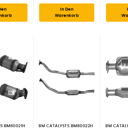
Den
In Den
nkorb
Warenkorb
Wa
S BM80021H
BM CATALYSTS BM80022H
BM CATAL