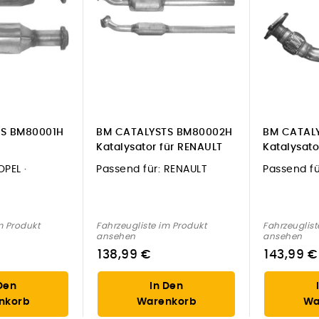
S BM80001H
BM CATALYSTS BM80002H
BM CATAL
Katalysator für RENAULT
Katalysato
OPEL ·
Passend für:
RENAULT
Passend fü
m Produkt
Fahrzeugliste im Produkt
Fahrzeuglist
ansehen
ansehen
138,99 €
143,99 €
Den
In Den
nkorb
Warenkorb
Wa