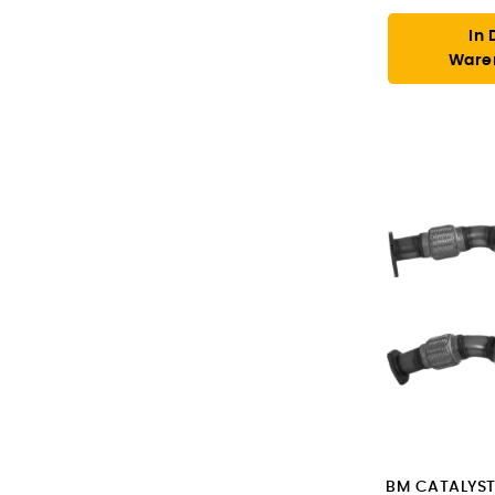
In 
Ware
BM CATALYST