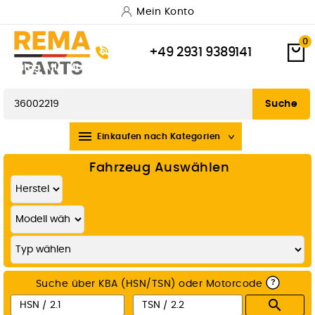
Mein Konto
0
+49 2931 9389141
Katalog
Alle Marken
Versand & Lieferung
Zahlungsarten
Widerrufsbelehrung
Suche

Einkaufen nach Kategorien
Fahrzeug Auswählen
?
Suche über KBA (HSN/TSN) oder Motorcode
