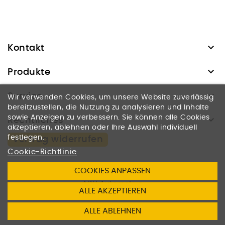

Kontakt

Produkte

Service
Wir verwenden Cookies, um unsere Website zuverlässig
bereitzustellen, die Nutzung zu analysieren und Inhalte

sowie Anzeigen zu verbessern. Sie können alle Cookies
Rechtliches
akzeptieren, ablehnen oder Ihre Auswahl individuell
festlegen.
Vertrag widerrufen
Cookie-Richtlinie
COOKIES ANPASSEN
© 2026
ADH Automotive
ALLE AKZEPTIEREN
Dienstleistungen u. Handel UG
ALLE ABLEHNEN