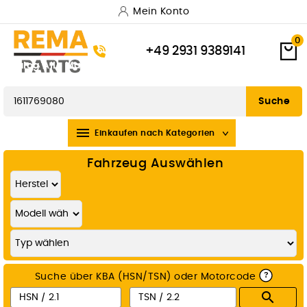
Mein Konto
0
+49 2931 9389141
Katalog
Alle Marken
Versand & Lieferung
Zahlungsarten
Widerrufsbelehrung
Suche

Einkaufen nach Kategorien
Fahrzeug Auswählen
?
Suche über KBA (HSN/TSN) oder Motorcode
