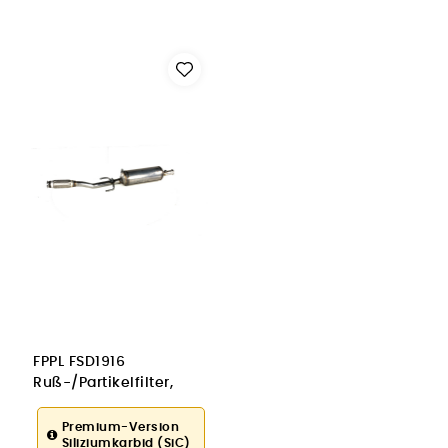
FPPL FSD1916
Ruß-/Partikelfilter,
Abgasanlage
Premium-Version
Siliziumkarbid (SiC)