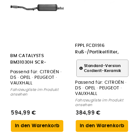
FPPL FCD1916
Ruß-/Partikelfilter,
BM CATALYSTS
Abgasanlage
BM31030H SCR-
Standard-Version
Katalysator
Cordierit-Keramik
Passend für:
CITROËN ·
DS · OPEL · PEUGEOT ·
Passend für:
CITROËN ·
VAUXHALL
DS · OPEL · PEUGEOT ·
Fahrzeugliste im Produkt
VAUXHALL
ansehen
Fahrzeugliste im Produkt
ansehen
594,99 €
384,99 €
In den Warenkorb
In den Warenkorb